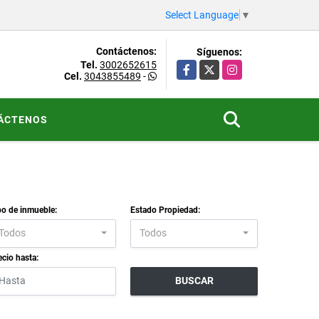
Select Language
▼
Contáctenos:
Síguenos:
Tel.
3002652615
Facebook
X
Instagram
Cel.
3043855489
-
ÁCTENOS
po de inmueble:
Estado Propiedad:
Todos
Todos
ecio hasta:
BUSCAR