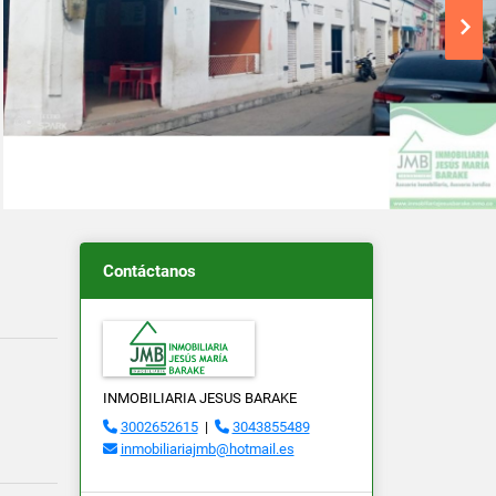
Contáctanos
INMOBILIARIA JESUS BARAKE
3002652615
|
3043855489
inmobiliariajmb@hotmail.es