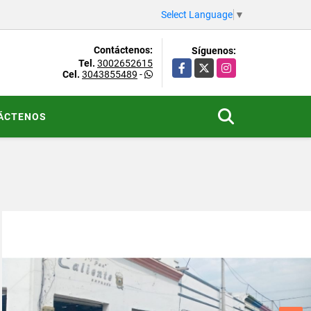
Select Language
▼
Contáctenos:
Síguenos:
Tel.
3002652615
Facebook
X
Instagram
Cel.
3043855489
-
ÁCTENOS