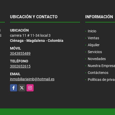
UBICACIÓN Y CONTACTO
INFORMACIÓN
S
UBICACIÓN
Inicio
S
carrera 11 # 11-34 local 3
Ventas
Ciénaga - Magdalena - Colombia
Alquiler
MÓVIL
Servicios
3043855489
Novedades
TELÉFONO
Nuestra Empres
3002652615
Contáctenos
EMAIL
inmobiliariajmb@hotmail.es
Políticas de priv
Facebook
X
Instagram