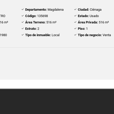
Departamento:
Magdalena
Ciudad:
Ciénaga
TRO
Código:
135698
Estado:
Usado
16 m²
Área Terreno:
516 m²
Área Privada:
516 m²
Estrato:
2
Piso:
1
1980
Tipo de inmueble:
Local
Tipo de negocio:
Venta