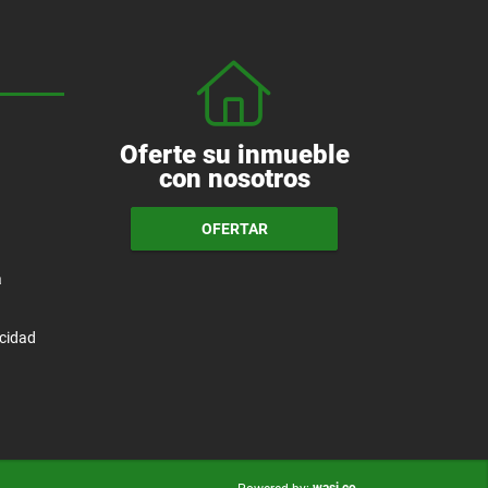
Oferte su inmueble
con nosotros
OFERTAR
a
acidad
wasi.co