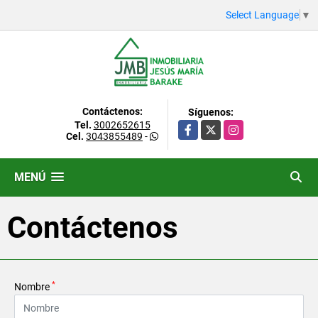
Select Language
▼
Contáctenos:
Síguenos:
Tel.
3002652615
Facebook
X
Instagram
Cel.
3043855489
-
MENÚ
Contáctenos
*
Nombre