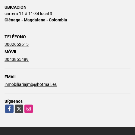
UBICACIÓN
carrera 11 # 11-34 local 3
Ciénaga - Magdalena - Colombia
TELÉFONO
3002652615
MÓVIL
3043855489
EMAIL
inmobiliariajmb@hotmail.es
Síguenos
Facebook
X
Instagram