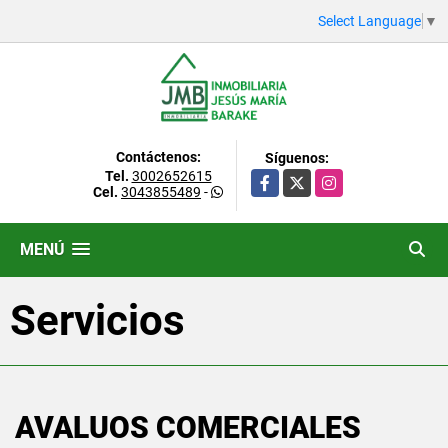
Select Language
▼
Contáctenos:
Síguenos:
Tel.
3002652615
Facebook
X
Instagram
Cel.
3043855489
-
MENÚ
Servicios
AVALUOS COMERCIALES