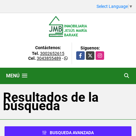
Select Language
▼
Contáctenos:
Síguenos:
Tel.
3002652615
Facebook
X
Instagram
Cel.
3043855489
-
MENÚ
Resultados de la
búsqueda
BUSQUEDA AVANZADA