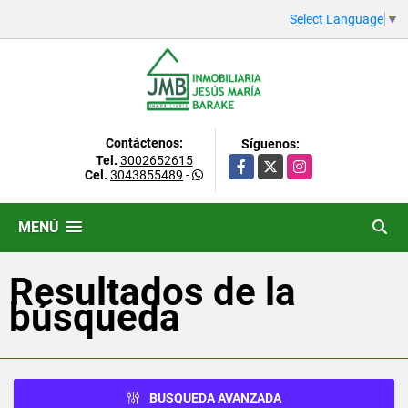
Select Language
▼
Contáctenos:
Síguenos:
Tel.
3002652615
Facebook
X
Instagram
Cel.
3043855489
-
MENÚ
Resultados de la
búsqueda
BUSQUEDA AVANZADA