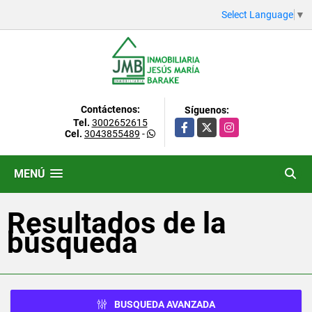
Select Language
▼
Contáctenos:
Síguenos:
Tel.
3002652615
Facebook
X
Instagram
Cel.
3043855489
-
MENÚ
Resultados de la
búsqueda
BUSQUEDA AVANZADA